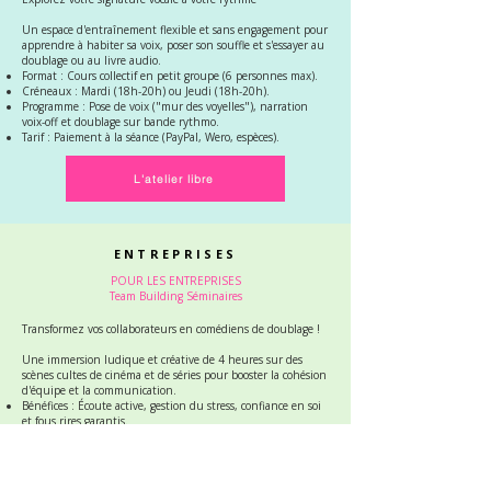
Un espace d'entraînement flexible et sans engagement pour
apprendre à habiter sa voix, poser son souffle et s'essayer au
doublage ou au livre audio.
Format : Cours collectif en petit groupe (6 personnes max).
Créneaux : Mardi (18h-20h) ou Jeudi (18h-20h).
Programme : Pose de voix ("mur des voyelles"), narration
voix-off et doublage sur bande rythmo.
Tarif : Paiement à la séance (PayPal, Wero, espèces).
L'atelier libre
ENTREPRISES
POUR LES ENTREPRISES
Team Building Séminaires
Transformez vos collaborateurs en comédiens de doublage !
Une immersion ludique et créative de 4 heures sur des
scènes cultes de cinéma et de séries pour booster la cohésion
d'équipe et la communication.
Bénéfices : Écoute active, gestion du stress, confiance en soi
et fous rires garantis.
Lieu : En studio pro ou dans vos locaux (studio mobile).
Bonus : Vos équipes repartent avec leurs enregistrements
audio !