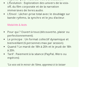
L'Évolution : Exploration des univers de la voix-
off, du film corporate et de la narration
immersives de livres audio.
L'Envol : Lâcher-prise total avec le doublage sur
bande rythmo, la synchro et le jeu d'acteur.
Modalités & Accès
Pour qui ? Ouvert à tous (découverte, plaisir ou
perfectionnement).
Le principe : Un format collectif dynamique et
bienveillant (6 personnes max par session).
Quand ? Le mardi de 18h à 20h et le jeudi de 18h
à 20h.
Tarif : Paiement à la séance (PayPal, Wero ou
espèces).
"La voix est le miroir de l'âme, apprenez à la laisser
briller." — Mélanie Nostry
L'atelier libre