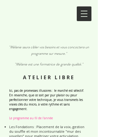
"Mélanie saura cibler vos besoins et vous concoctera un
programme sur mesure."
"Mélanie est une formatrice de grande qualité."
ATELIER LIBRE
​I
ci, pas de promesses illusoires : le marché est sélectif.
En revanche, que ce soit par pur plaisir ou pour
perfectionner votre technique, je vous transmets les
vraies clés du micro, à votre rythme et sans
engagement.
Le programme au fil de l'année
Les Fondations : Placement de la voix, gestion
du souffle et mon incontournable "mur des
voyelles" pour maîtriser votre articulation.